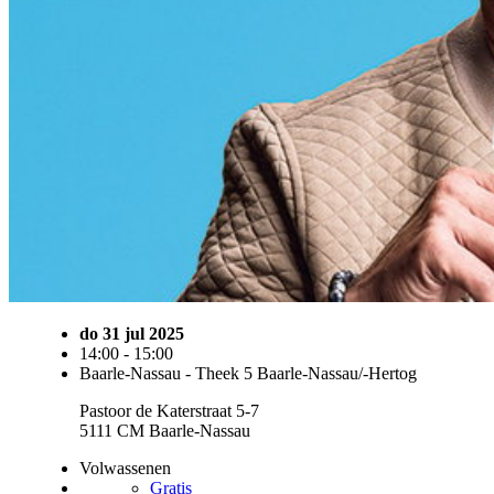
do 31 jul 2025
14:00 - 15:00
Baarle-Nassau - Theek 5 Baarle-Nassau/-Hertog
Pastoor de Katerstraat 5-7
5111 CM Baarle-Nassau
Volwassenen
Gratis
Ontwikkeling
Vrije inloop
Toevoegen aan agenda
Inloopspreekuur Taalhuis Baarle-Nassau
Geannuleerd
Meer leren over lezen, schrijven, rekenen of werken met de computer?
Vind jij lezen, schrijven of rekenen lastig? Snap je soms niets van je post, kun je de informatie bij jouw medicijn
van je (klein)kind? In het Taalhuis kan iedereen met een taalvraag langskomen. Je kunt er advies krijgen over cu
Ook als je meer wilt leren over het werken met de computer en het internet kun je langskomen en kijken we sam
Kom langs!
Kom naar het inloopspreekuur. Samen bekijken we wat jij wilt leren, hoe jij graag leert en brengen we je in con
Heb je vragen of wil je meer weten?
Bezoek ons spreekuur of bel ons via (06) 18 51 69 89 of (088) 60 50 604.