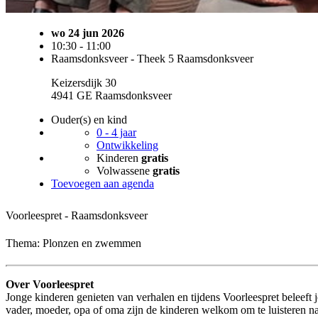
te voeren over het verhaal, wordt de woordenschat vergroot en leren ze verhalen te begrijpen. Maar het belangrijk
gewoon ontzettend gezellig is! Onze voorleesvrijwilligers maken er iedere week weer een knusse beleving van.
Helaas is het niet meer mogelijk om te reserveren. De
reserveringsdeadline is verstreken op woensdag 24 juni 2026 om
11:00