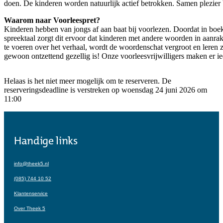
Handige links
info@theek5.nl
(085) 744 10 52
Klantenservice
Over Theek 5