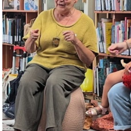
wo 24 jun 2026
10:30 - 11:00
Raamsdonksveer - Theek 5 Raamsdonksveer
Keizersdijk 30
4941 GE Raamsdonksveer
Ouder(s) en kind
0 - 4 jaar
Ontwikkeling
Kinderen
gratis
Volwassene
gratis
Toevoegen aan agenda
Voorleespret - Raamsdonksveer
Thema: Plonzen en zwemmen
Over Voorleespret
Jonge kinderen genieten van verhalen en tijdens Voorleespret beleeft je kindje iedere keer een nieuw avontuur!
vader, moeder, opa of oma zijn de kinderen welkom om te luisteren naar een leuk boek, liedjes te zingen of een ta
doen. De kinderen worden natuurlijk actief betrokken. Samen plezier beleven rondom taal en boeken! Komen ju
Waarom naar Voorleespret?
Kinderen hebben van jongs af aan baat bij voorlezen. Doordat in boekjes en verhalen andere woorden worden ge
spreektaal zorgt dit ervoor dat kinderen met andere woorden in aanraking komen. Door het verhaal voor te leze