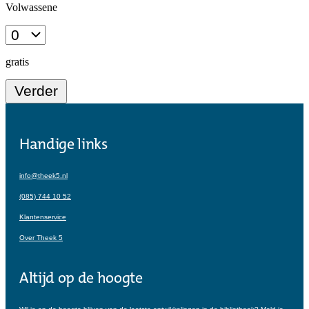
Handige links
info@theek5.nl
(085) 744 10 52
Klantenservice
Over Theek 5
Altijd op de hoogte