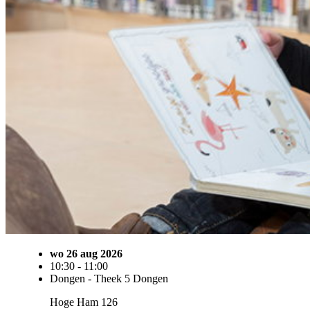
wo 26 aug 2026
10:30 - 11:00
Dongen - Theek 5 Dongen
Hoge Ham 126
5104 JK Dongen
Kinderen
0 - 4 jaar
Ontwikkeling
Kind(eren)
gratis
Volwassene
gratis
Toevoegen aan agenda
Voorleespret Dongen (0-4 jaar)
Jonge kinderen genieten van verhalen en tijdens Voorleespret (0-4 jaar) beleeft je kindje iedere keer een nieuw a
Samen met hun vader, moeder, opa of oma zijn de kinderen welkom om te luisteren naar een leuk boek, liedjes te z
doen. De kinderen worden natuurlijk actief betrokken. Samen plezier beleven rondom taal en boeken! Kom jij o
Je hoeft alleen jezelf en je kind(eren) aan te melden.
Kind(eren)
gratis
Volwassene
gratis