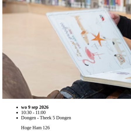
wo 9 sep 2026
10:30 - 11:00
Dongen - Theek 5 Dongen
Hoge Ham 126
5104 JK Dongen
Kinderen
0 - 4 jaar
Ontwikkeling
Kind(eren)
gratis
Volwassene
gratis
Toevoegen aan agenda
Voorleespret Dongen (0-4 jaar)
Jonge kinderen genieten van verhalen en tijdens Voorleespret (0-4 jaar) beleeft je kindje iedere keer een nieuw a
Samen met hun vader, moeder, opa of oma zijn de kinderen welkom om te luisteren naar een leuk boek, liedjes te z
doen. De kinderen worden natuurlijk actief betrokken. Samen plezier beleven rondom taal en boeken! Kom jij o
Je hoeft alleen jezelf en je kind(eren) aan te melden.
Kind(eren)
gratis
Volwassene
gratis