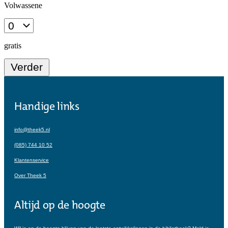
Handige links
info@theek5.nl
(085) 744 10 52
Klantenservice
Over Theek 5
Altijd op de hoogte