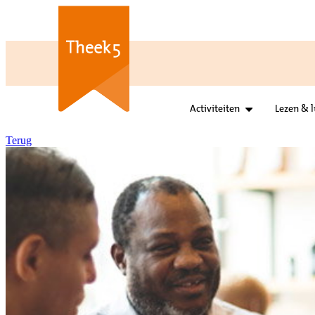
Terug
Praatpunt Terheijden
Activiteiten
Lezen & l
Leer je Nederlands en wi
Bezoek het Praatpunt in 
onderwerpen. Het Praatp
Aanmelden is niet nodig.