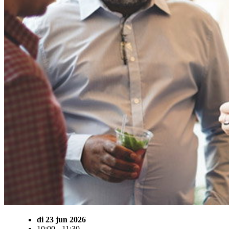
di 23 jun 2026
10:00 - 11:30
Terheijden - Theek 5 Terheijden
Markstraat 6
4844 CR Terheijden
Volwassenen
Nederlandse taal
Ontmoeting
Ontwikkeling
Toevoegen aan agenda