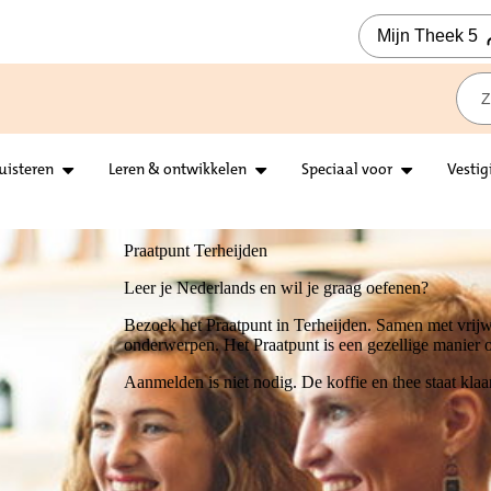
Mijn Theek 5
uisteren
Leren & ontwikkelen
Speciaal voor
Vestig
l je graag oefenen?
Terheijden. Samen met vrijwilligers en deelnemers praat je over familie, werk, hobby's en andere
unt is een gezellige manier om de taal te oefenen en nieuwe mensen te leren kennen.
 De koffie en thee staat klaar!