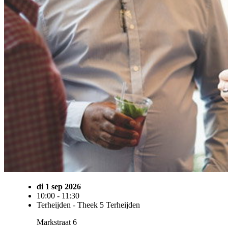
di 1 sep 2026
10:00 - 11:30
Terheijden - Theek 5 Terheijden
Markstraat 6
4844 CR Terheijden
Volwassenen
Nederlandse taal
Ontmoeting
Ontwikkeling
nog 10 beschikbaar
Toevoegen aan agenda
Praatpunt Terheijden
Leer je Nederlands en wil je graag oefenen?
Bezoek het Praatpunt in Terheijden. Samen met vrijwilligers en deelnemers praat je over familie, werk, hobby's
Praatpunt is een gezellige manier om de taal te oefenen en nieuwe mensen te leren kennen.
Aanmelden is niet nodig. De koffie en thee staat klaar!